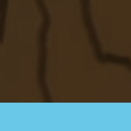
LOGISSOL-O, LA SOLUTION QU’IL